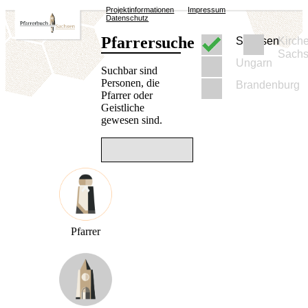
Projektinformationen
Impressum
Datenschutz
Pfarrersuche
Sachsen
Kirch
Sach
Ungarn
Suchbar sind
Personen, die
Brandenburg
Pfarrer oder
Geistliche
gewesen sind.
Pfarrer