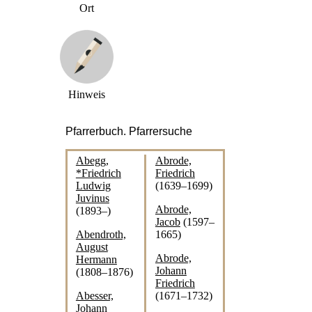
Ort
Hinweis
Pfarrerbuch. Pfarrersuche
Abegg,
Abrode,
Achilles,
*Friedrich
Friedrich
Friedrich
Ludwig
(1639‒1699)
Ernst
(1834‒
Juvinus
1911)
Abrode,
(1893‒)
Jacob
(1597‒
Achtzennicht,
Abendroth,
1665)
Michael
August
(1543‒)
Abrode,
Hermann
Johann
Acker,
(1808‒1876)
Friedrich
Simon
Abesser,
(1671‒1732)
(1549‒)
Johann