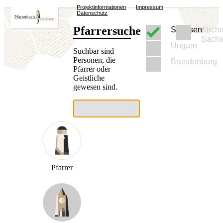
Projektinformationen
Impressum
Datenschutz
Pfarrersuche
Sachsen
Kirch
Sach
Ungarn
Suchbar sind
Personen, die
Brandenburg
Pfarrer oder
Geistliche
gewesen sind.
Pfarrer